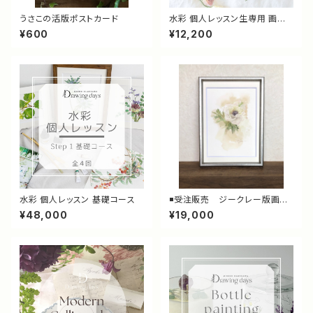
うさこの活版ポストカード
水彩 個人レッスン生専用 画材
セット
¥600
¥12,200
水彩 個人レッスン 基礎コース
◾️受注販売 ジークレー版画
「Anemone」
¥48,000
¥19,000