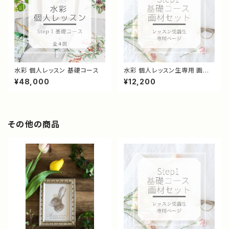
水彩 個人レッスン 基礎コース
水彩 個人レッスン生専用 画材
セット
¥48,000
¥12,200
その他の商品